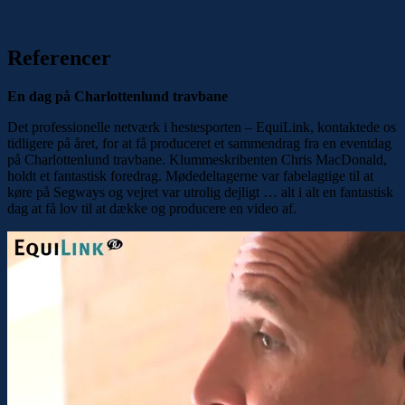
Referencer
En dag på Charlottenlund travbane
Det professionelle netværk i hestesporten – EquiLink, kontaktede os
tidligere på året, for at få produceret et sammendrag fra en eventdag
på Charlottenlund travbane. Klummeskribenten Chris MacDonald,
holdt et fantastisk foredrag. Mødedeltagerne var fabelagtige til at
køre på Segways og vejret var utrolig dejligt … alt i alt en fantastisk
dag at få lov til at dække og producere en video af.