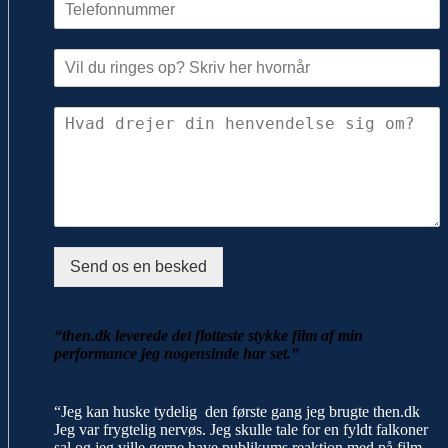
Send os en besked
“then.dk leverede det flotteste stykke film af min
performance jeg nogensinde har set.”
“Jeg kan huske tydelig den første gang jeg brugte then.dk
Jeg var frygtelig nervøs. Jeg skulle tale for en fyldt falkoner
sal og jeg ville gerne have publikums reaktion med på film.