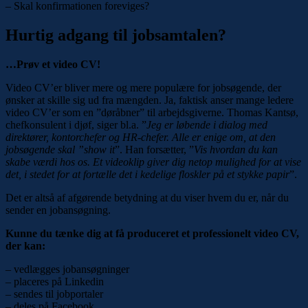
– Skal konfirmationen foreviges?
Hurtig adgang til jobsamtalen?
…Prøv et video CV!
Video CV’er bliver mere og mere populære for jobsøgende, der
ønsker at skille sig ud fra mængden. Ja, faktisk anser mange ledere
video CV’er som en ”døråbner” til arbejdsgiverne. Thomas Kantsø,
chefkonsulent i djøf, siger bl.a. ”
Jeg er løbende i dialog med
direktører, kontorchefer og HR-chefer. Alle er enige om, at den
jobsøgende skal ”show it
”. Han forsætter, ”
Vis hvordan du kan
skabe værdi hos os. Et videoklip giver dig netop mulighed for at vise
det, i stedet for at fortælle det i kedelige floskler på et stykke papir
”.
Det er altså af afgørende betydning at du viser hvem du er, når du
sender en jobansøgning.
Kunne du tænke dig at få produceret et professionelt video CV,
der kan:
– vedlægges jobansøgninger
– placeres på Linkedin
– sendes til jobportaler
– deles på Facebook