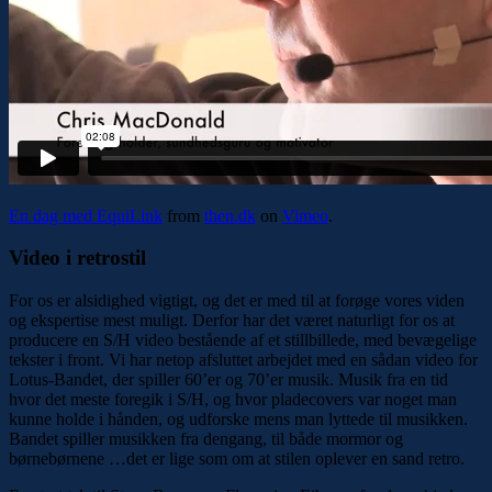
En dag med EquiLink
from
then.dk
on
Vimeo
.
Video i retrostil
For os er alsidighed vigtigt, og det er med til at forøge vores viden
og ekspertise mest muligt. Derfor har det været naturligt for os at
producere en S/H video bestående af et stillbillede, med bevægelige
tekster i front. Vi har netop afsluttet arbejdet med en sådan video for
Lotus-Bandet, der spiller 60’er og 70’er musik. Musik fra en tid
hvor det meste foregik i S/H, og hvor pladecovers var noget man
kunne holde i hånden, og udforske mens man lyttede til musikken.
Bandet spiller musikken fra dengang, til både mormor og
børnebørnene …det er lige som om at stilen oplever en sand retro.