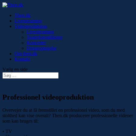
Then.dk
Livestreaming
Videoproduktion
Livestreaming
Teaterforestillinger
Koncerter
Droneoptagelse
Om then.dk
Kontakt
Vælg en side
Professionel videoproduktion
Overvejer du at få fremstillet en professionel video, som du med
stolthed kan vise overalt? Then.dk producerer professionelle videoer
som kan bruges til:
• TV