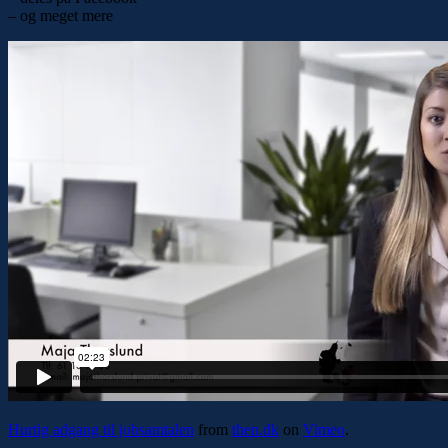
– og meget mere
Hurtig adgang til jobsamtalen
from
then.dk
on
Vimeo
.