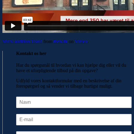
Shrek audition Tivoli
from
then.dk
on
Vimeo
.
Kontakt os her
Har du spørgsmål til hvordan vi kan hjælpe dig eller vil du
have et uforpligtende tilbud på din opgave?
Udfyld vores kontaktformular med en beskrivelse af din
forespørgsel og så vender vi tilbage hurtigst muligt.