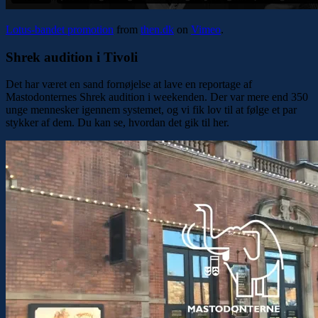
Lotus-bandet promotion
from
then.dk
on
Vimeo
.
Shrek audition i Tivoli
Det har været en sand fornøjelse at lave en reportage af
Mastodonternes Shrek audition i weekenden. Der var mere end 350
unge mennesker igennem systemet, og vi fik lov til at følge et par
stykker af dem. Du kan se, hvordan det gik til her.