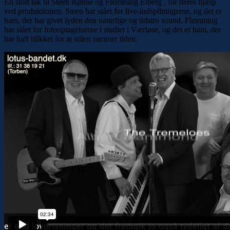
En stort tak til Steen Rønne og Flemming Eiberg , for deres hjælp
ved produktionen. Steen har stået for live-indspilningerne, og det er
ham, der har givet lyden den naturlige og tidstro sound. Flemming
har stået for fotooptagelserne i studiet i Værløse, og det er ham, der
har haft blikket for at stilen rammer tiden.